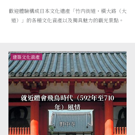
歡迎體驗構成日本文化遺產「竹内街道・橫大路（大
道）」的各種文化資產以及獨具魅力的觀光景點。
建築文化資產
就近體會飛鳥時代（592年至710
年）風情
野中寺