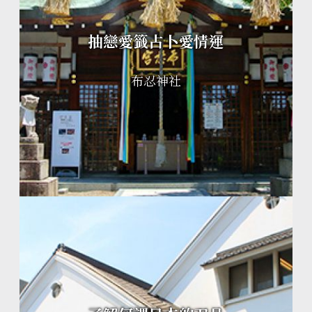
抽戀愛籤占卜愛情運
布忍神社