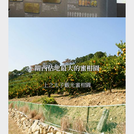
關西佔地最大的蜜柑園
上之太子觀光蜜柑園