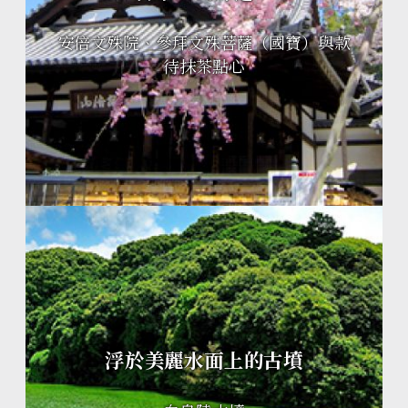
安倍文殊院、參拜文殊菩薩（國寶）與款
待抹茶點心
浮於美麗水面上的古墳