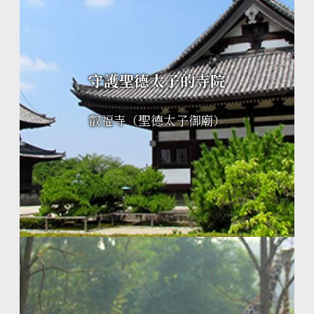
守護聖德太子的寺院
叡福寺（聖德太子御廟）