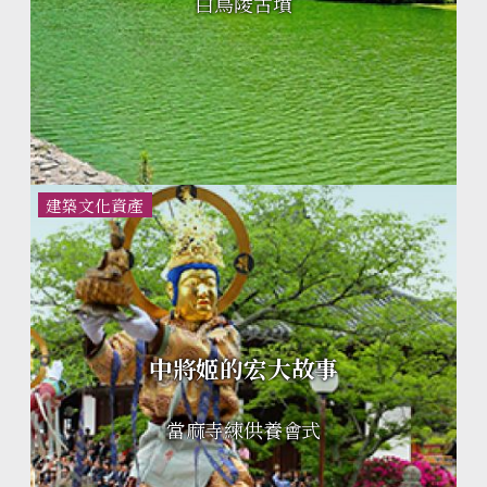
白鳥陵古墳
建築文化資產
中將姬的宏大故事
當麻寺練供養會式