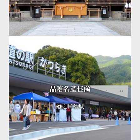
品嚐名產佳餚
道之驛葛城