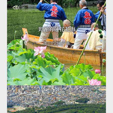
美麗的蓮花花海
奧田採蓮行事