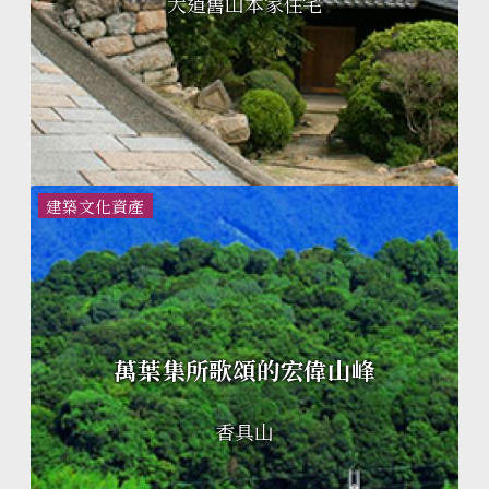
大道舊山本家住宅
建築文化資產
萬葉集所歌頌的宏偉山峰
香具山