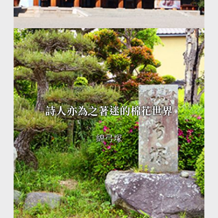
詩人亦為之著迷的棉花世界
綿弓塚